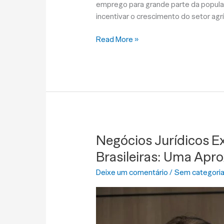
emprego para grande parte da populaç
incentivar o crescimento do setor agr
Read More »
Negócios Jurídicos Ex
Negócios
Jurídicos
Brasileiras: Uma Apr
Existenciais
Deixe um comentário
/
Sem categori
e
o
Sistema
de
Precedentes