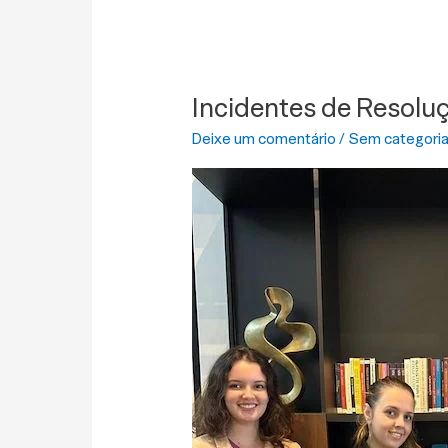
Incidentes de Resolu
Incidentes
de
Deixe um comentário
/
Sem categori
Resolução
de
Demandas
Repetitivas
(IRDR)