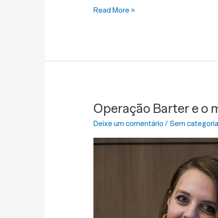
Read More »
Operação Barter e o 
Operação
Barter
Deixe um comentário
/
Sem categori
e
o
mecanismo
estratégico
no
agronegócio.