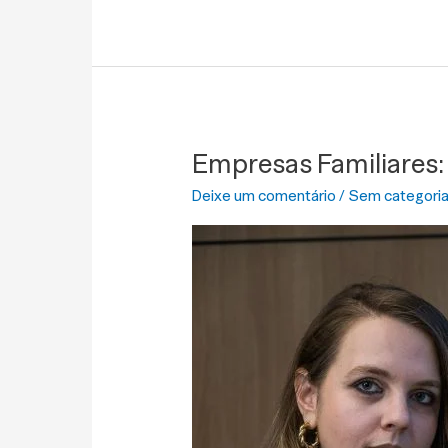
Empresas Familiares: 
Empresas
Familiares:
Deixe um comentário
/
Sem categori
Perspectivas
Empresarial,
Familiar
E
Societária