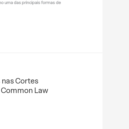
mo uma das principais formas de
 nas Cortes
w e Common Law