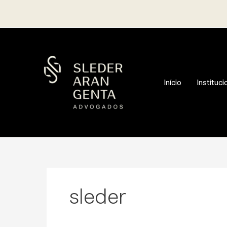
Ir
para
o
conteúdo
Início
Instituci
sleder