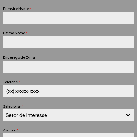
Primeiro Nome
*
Último Nome
*
Endereço de E-mail
*
Telefone
*
Selecionar
*
Setor de Interesse
Assunto
*