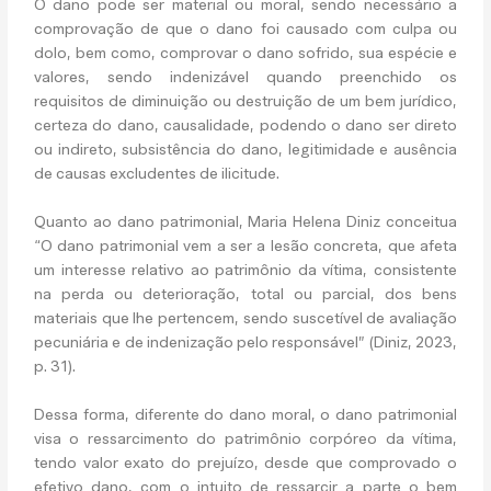
O dano pode ser material ou moral, sendo necessário a
comprovação de que o dano foi causado com culpa ou
dolo, bem como, comprovar o dano sofrido, sua espécie e
valores, sendo indenizável quando preenchido os
requisitos de diminuição ou destruição de um bem jurídico,
certeza do dano, causalidade, podendo o dano ser direto
ou indireto, subsistência do dano, legitimidade e ausência
de causas excludentes de ilicitude.
Quanto ao dano patrimonial, Maria Helena Diniz conceitua
“O dano patrimonial vem a ser a lesão concreta, que afeta
um interesse relativo ao patrimônio da vítima, consistente
na perda ou deterioração, total ou parcial, dos bens
materiais que lhe pertencem, sendo suscetível de avaliação
pecuniária e de indenização pelo responsável” (Diniz, 2023,
p. 31).
Dessa forma, diferente do dano moral, o dano patrimonial
visa o ressarcimento do patrimônio corpóreo da vítima,
tendo valor exato do prejuízo, desde que comprovado o
efetivo dano, com o intuito de ressarcir a parte o bem