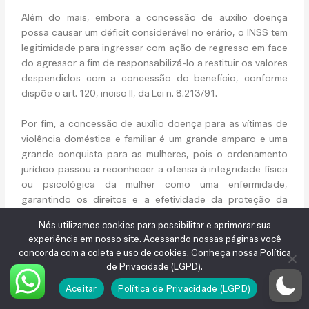
Além do mais, embora a concessão de auxílio doença
possa causar um déficit considerável no erário, o INSS tem
legitimidade para ingressar com ação de regresso em face
do agressor a fim de responsabilizá-lo a restituir os valores
despendidos com a concessão do benefício, conforme
dispõe o art. 120, inciso II, da Lei n. 8.213/91.
Por fim, a concessão de auxílio doença para as vítimas de
violência doméstica e familiar é um grande amparo e uma
grande conquista para as mulheres, pois o ordenamento
jurídico passou a reconhecer a ofensa à integridade física
ou psicológica da mulher como uma enfermidade,
garantindo os direitos e a efetividade da proteção da
mulher.
Nós utilizamos cookies para possibilitar e aprimorar sua
experiência em nosso site. Acessando nossas páginas você
REFERÊNCIAS
concorda com a coleta e uso de cookies. Conheça nossa Política
Agostinho, T.
Manual de direito previdenciário
. São Paulo:
de Privacidade (LGPD).
Saraiva, 2020.
Aceitar
Política de Privacidade (LGPD)
Código civil comentado : doutrina e jurisprudência: Lei n.