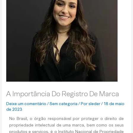
A Importância Do Registro De Marca
Deixe um comentário
/
Sem categoria
/ Por
sleder
/
18 de maio
de 2023
No Brasil, o órgão responsável por proteger o direito de
propriedade intelectual de uma marca, bem como os seus
produtos e serviços, é o Instituto Nacional de Propriedade