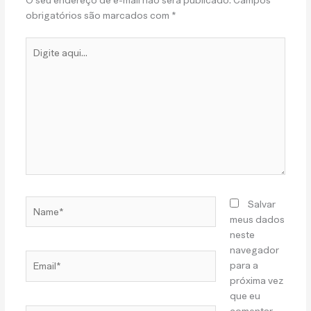
O seu endereço de e-mail não será publicado.
Campos
obrigatórios são marcados com
*
Digite
aqui...
Name*
Salvar
meus dados
neste
navegador
Email*
para a
próxima vez
que eu
comentar.