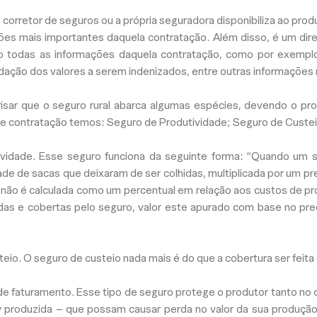
orretor de seguros ou a própria seguradora disponibiliza ao produ
s mais importantes daquela contratação. Além disso, é um dir
o todas as informações daquela contratação, como por exemplo
dação dos valores a serem indenizados, entre outras informações 
risar que o seguro rural abarca algumas espécies, devendo o pro
 de contratação temos: Seguro de Produtividade; Seguro de Custe
ividade. Esse seguro funciona da seguinte forma: “
Quando um si
de de sacas que deixaram de ser colhidas, multiplicada por um 
o não é calculada como um percentual em relação aos custos de pr
das e cobertas pelo seguro, valor este apurado com base no pre
teio. O seguro de custeio nada mais é do que a cobertura ser feita
 de faturamento. Esse tipo de seguro protege o produtor
tanto no 
produzida – que possam causar perda no valor da sua produção