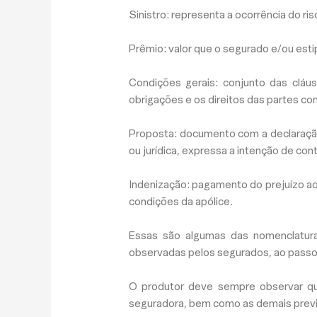
Sinistro:
representa a ocorrência do ris
Prêmio:
valor que o segurado e/ou estip
Condições gerais:
conjunto das cláu
obrigações e os direitos das partes co
Proposta:
documento com a declaração 
ou jurídica, expressa a intenção de co
Indenização:
pagamento do prejuízo ao 
condições da apólice.
Essas são algumas das nomenclatura
observadas pelos segurados, ao passo 
O produtor deve sempre observar qua
seguradora, bem como as demais previ