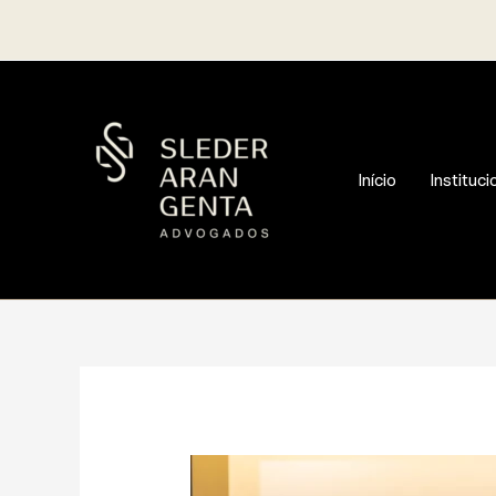
Ir
para
o
conteúdo
Início
Instituci