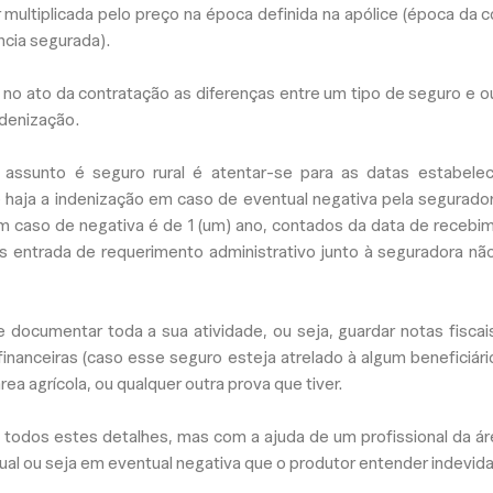
r multiplicada pelo preço na época definida na apólice (época da 
ncia segurada).
no ato da contratação as diferenças entre um tipo de seguro e o
ndenização.
 assunto é seguro rural é atentar-se para as datas estabele
e haja a indenização em caso de eventual negativa pela segurador
o em caso de negativa é de 1 (um) ano, contados da data de recebi
es entrada de requerimento administrativo junto à seguradora nã
documentar toda a sua atividade, ou seja, guardar notas fiscais
financeiras (caso esse seguro esteja atrelado à algum beneficiário 
rea agrícola, ou qualquer outra prova que tiver.
 todos estes detalhes, mas com a ajuda de um profissional da á
atual ou seja em eventual negativa que o produtor entender indevida