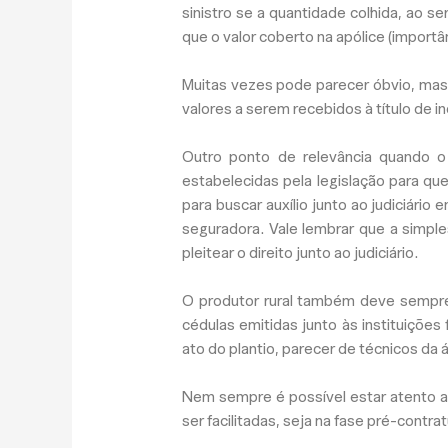
sinistro se a quantidade colhida, ao se
que o valor coberto na apólice (importâ
Muitas vezes pode parecer óbvio, mas 
valores a serem recebidos à título de i
Outro ponto de relevância quando o
estabelecidas pela legislação para qu
para buscar auxílio junto ao judiciári
seguradora. Vale lembrar que a simpl
pleitear o direito junto ao judiciário.
O produtor rural também deve sempre 
cédulas emitidas junto às instituições 
ato do plantio, parecer de técnicos da á
Nem sempre é possível estar atento a
ser facilitadas, seja na fase pré-contr